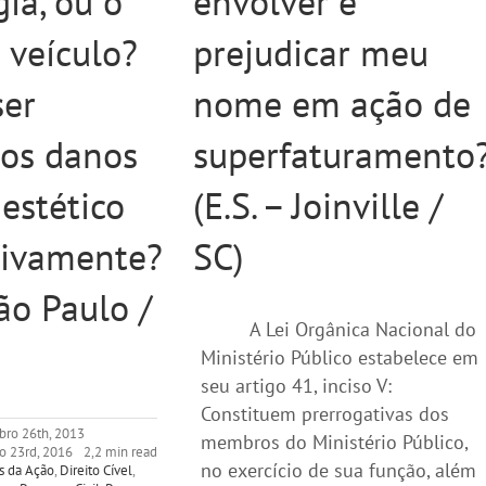
gia, ou o
envolver e
 veículo?
prejudicar meu
er
nome em ação de
dos danos
superfaturamento
estético
(E.S. – Joinville /
ivamente?
SC)
São Paulo /
A Lei Orgânica Nacional do
Ministério Público estabelece em
seu artigo 41, inciso V:
Constituem prerrogativas dos
bro 26th, 2013
membros do Ministério Público,
o 23rd, 2016
2,2 min read
no exercício de sua função, além
s da Ação
,
Direito Cível
,