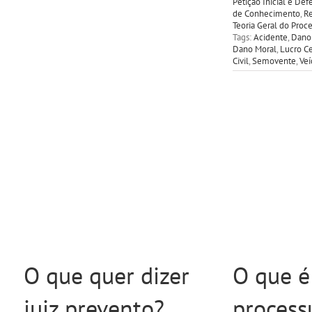
Petição Inicial e Def
de Conhecimento
,
Re
Teoria Geral do Proc
Tags:
Acidente
,
Dano 
Dano Moral
,
Lucro C
Civil
,
Semovente
,
Veí
O que quer dizer
O que é
juiz prevento?
processu