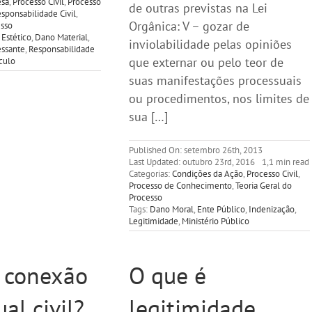
esa
,
Processo Civil
,
Processo
de outras previstas na Lei
sponsabilidade Civil
,
Orgânica: V – gozar de
esso
Estético
,
Dano Material
,
inviolabilidade pelas opiniões
essante
,
Responsabilidade
que externar ou pelo teor de
culo
suas manifestações processuais
ou procedimentos, nos limites de
sua […]
Published On: setembro 26th, 2013
Last Updated: outubro 23rd, 2016
1,1 min read
Categorias:
Condições da Ação
,
Processo Civil
,
Processo de Conhecimento
,
Teoria Geral do
Processo
Tags:
Dano Moral
,
Ente Público
,
Indenização
,
Legitimidade
,
Ministério Público
 conexão
O que é
al civil?
legitimidade