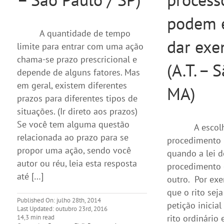
podem e
A quantidade de tempo
dar exe
limite para entrar com uma ação
chama-se prazo prescricional e
(A.T. – 
depende de alguns fatores. Mas
em geral, existem diferentes
MA)
prazos para diferentes tipos de
situações. (Ir direto aos prazos)
Se você tem alguma questão
A escol
relacionada ao prazo para se
procedimento 
propor uma ação, sendo você
quando a lei 
autor ou réu, leia esta resposta
procedimento e
até […]
outro. Por ex
que o rito sej
Published On: julho 28th, 2014
petição inicia
Last Updated: outubro 23rd, 2016
rito ordinário 
14,3 min read