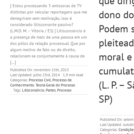
que diri
[ Estou processando 3 emissoras de TV
dono do
distintas por veicular reportagens que me
denegriram sem motivação, isso é
considerado litisconsorte passivo?
Podem s
(L.M.D. M. – Vitória / ES) ] Litisconsórcio é
a presença de mais de uma pessoa em um
pleitea
dos pólos da relação processual. Que por
algum motivo de fato ou de direito,
moral e 
relacionam-se conjuntamente à causa de
[…]
cumulat
Published On: novembro 15th, 2013
Last Updated: julho 23rd, 2014
1,9 min read
Categorias:
Processo Civil
,
Processo de
(L. P. – 
Conhecimento
,
Teoria Geral do Processo
Tags:
Litisconsórcio
,
Partes
,
Processo
SP)
Published On: setem
Last Updated: outubr
Categorias:
Condiçõe