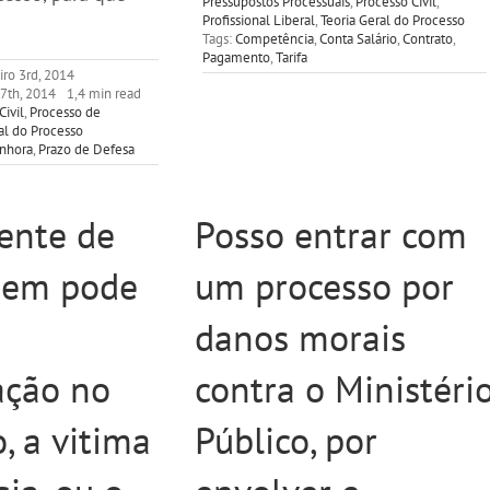
Pressupostos Processuais
,
Processo Civil
,
Profissional Liberal
,
Teoria Geral do Processo
Tags:
Competência
,
Conta Salário
,
Contrato
,
Pagamento
,
Tarifa
iro 3rd, 2014
7th, 2014
1,4 min read
Civil
,
Processo de
al do Processo
nhora
,
Prazo de Defesa
ente de
Posso entrar com
uem pode
um processo por
danos morais
ação no
contra o Ministéri
, a vitima
Público, por