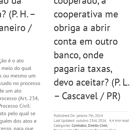
ão da
cooperado, a
 (P. H. –
cooperativa me
aneiro /
obriga a abrir
conta em outro
banco, onde
ção é o ato
pagaria taxas,
r meio do qual
es ou mesmo um
devo aceitar? (P. L.
essado no processo
 de um ato
– Cascavel / PR)
rocesso (Art. 234,
rocesso Civil:
ato pelo qual se
Published On: janeiro 7th, 2014
lguém dos atos e
Last Updated: outubro 23rd, 2016
4,4 min read
Categorias:
Contratos
,
Direito Cível
,
cesso, para que