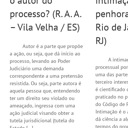
o autor do
intimaç
processo? (R. A. A.
penhora?
– Vila Velha / ES)
Rio de J
RJ)
Autor é a parte que propõe
a ação, ou seja, que dá início ao
A intima
processo, levando ao Poder
processual po
Judiciário uma demanda
uma das part
correspondente a uma pretensão
terceiro inter
resistida. Ou seja, parte autora é
é cientificado
aquela pessoa que, entendendo
praticado no p
ter um direito seu violado ou
do Código de P
ameaçado, ingressa com uma
Intimação é o 
ação judicial visando obter a
dá ciência a a
tutela jurisdicional (tutela do
termos do pro
Estado […]