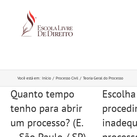
Ir
para
o
conteúdo
Você está em
:
Início
/
Processo Civil
/
Teoria Geral do Processo
Quanto tempo
Escolha
tenho para abrir
proced
um processo? (E.
inadeq
– São Paulo / SP)
process