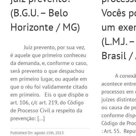
(B.G.U. – Belo
Vocês p
Horizonte / MG)
um exe
(L.M.J. –
Juiz prevento, por sua vez,
Brasil /
é aquele que primeiro conheceu
da demanda, e, conforme o caso,
será prevento o que despachou
A conexã
em primeiro lugar, ou aquele em
acontece entre
que o réu foi validamente citado
processos em 
em primeiro. Eis o que dispõe o
juízes distint
art. 106, c/c art. 219, do Código
ou causa de p
de Processo Civil a respeito da
conforme disp
prevenção: […]
Código de Proc
: Art. 55. Rep
Published On: agosto 15th, 2013