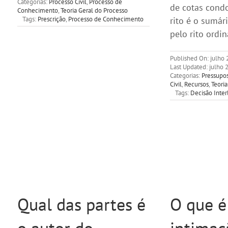
Categorias:
Processo Civil
,
Processo de
de cotas cond
Conhecimento
,
Teoria Geral do Processo
Tags:
Prescrição
,
Processo de Conhecimento
rito é o sumár
pelo rito ordin
Published On: julho 
Last Updated: julho 
Categorias:
Pressupos
Civil
,
Recursos
,
Teoria
Tags:
Decisão Inter
Qual das partes é
O que é