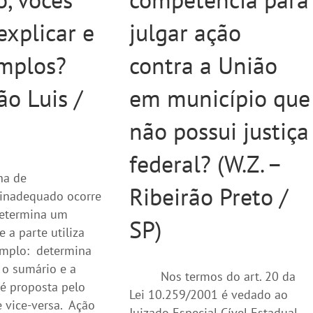
xplicar e
julgar ação
mplos?
contra a União
São Luis /
em município que
não possui justiça
federal? (W.Z. –
ha de
Ribeirão Preto /
inadequado ocorre
determina um
SP)
 a parte utiliza
emplo: determina
a o sumário e a
Nos termos do art. 20 da
l é proposta pelo
Lei 10.259/2001 é vedado ao
e vice-versa. Ação
Juizado Especial Cível Estadual