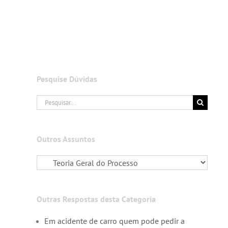
Pesquise Dúvidas
Buscar
resultados
para:
Outros Assuntos
Outras Respostas desta Categoria
Em acidente de carro quem pode pedir a