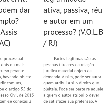
odem dar
ativa, passiva, réu
mplo?
e autor em um
 Assis
processo? (V.O.L.B
 AC)
/ RJ)
o processual
Partes legítimas são as
 dois ou mais
pessoas titulares da relação
curso perante
jurídica material objeto da
os, havendo objeto
demanda. Assim, pode ser autor
edir comuns,
quem atribui a si o direito que
õe o artigo 55 do
pleiteia. Pode ser parte ré aquele
esso Civil de 2015
a quem o autor atribui o dever
utam-se conexas 2
de satisfazer sua pretensão. A