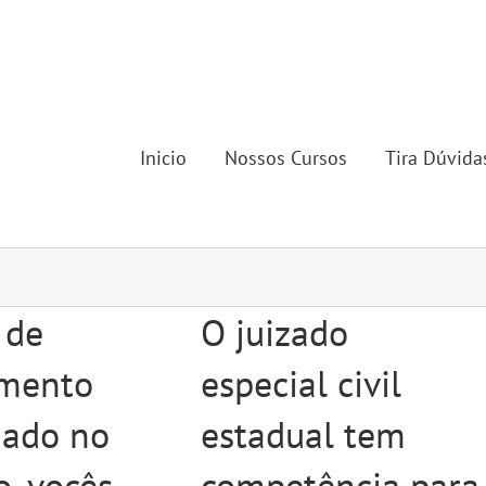
Inicio
Nossos Cursos
Tira Dúvida
 de
O juizado
imento
especial civil
uado no
estadual tem
o, vocês
competência para