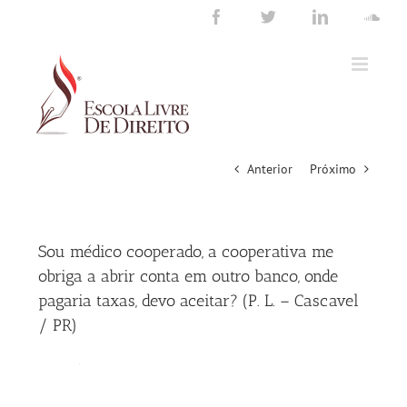
Ir
Facebook
Twitter
LinkedIn
Sou
para
o
conteúdo
Anterior
Próximo
Sou médico cooperado, a cooperativa me
obriga a abrir conta em outro banco, onde
pagaria taxas, devo aceitar? (P. L. – Cascavel
/ PR)