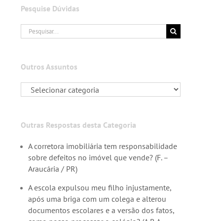
Pesquise Dúvidas
Buscar
resultados
para:
Outros Assuntos
Outras Respostas desta Categoria
A corretora imobiliária tem responsabilidade
sobre defeitos no imóvel que vende? (F. –
Araucária / PR)
A escola expulsou meu filho injustamente,
após uma briga com um colega e alterou
documentos escolares e a versão dos fatos,