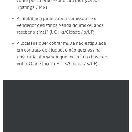
como posso processar o colégio? (A.R.A. –
Ipatinga / MG)
A imobiliária pode cobrar comissão se o
vendedor desistir da venda do imóvel após
receber o sinal? (J. C. – s/Cidade / s/UF)
A locatária quer cobrar multa não estipulada
em contrato de aluguel e não quer assinar
uma carta afirmando que recebeu a chave de
volta. O que faço? ( H. – s/Cidade / s/UF)