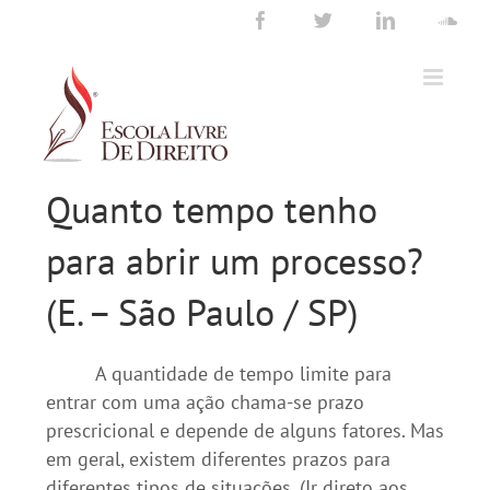
Ir
Facebook
Twitter
LinkedIn
Sou
para
o
conteúdo
Quanto tempo tenho
para abrir um processo?
(E. – São Paulo / SP)
A quantidade de tempo limite para
entrar com uma ação chama-se prazo
prescricional e depende de alguns fatores. Mas
em geral, existem diferentes prazos para
diferentes tipos de situações. (Ir direto aos