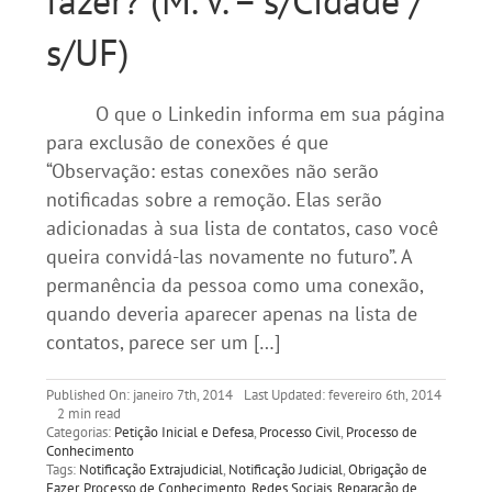
fazer? (M. V. – s/Cidade /
s/UF)
O que o Linkedin informa em sua página
para exclusão de conexões é que
“Observação: estas conexões não serão
notificadas sobre a remoção. Elas serão
adicionadas à sua lista de contatos, caso você
queira convidá-las novamente no futuro”. A
permanência da pessoa como uma conexão,
quando deveria aparecer apenas na lista de
contatos, parece ser um […]
Published On: janeiro 7th, 2014
Last Updated: fevereiro 6th, 2014
2 min read
Categorias:
Petição Inicial e Defesa
,
Processo Civil
,
Processo de
Conhecimento
Tags:
Notificação Extrajudicial
,
Notificação Judicial
,
Obrigação de
Fazer
,
Processo de Conhecimento
,
Redes Sociais
,
Reparação de