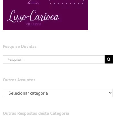
Pesquise Dúvidas
Buscar
resultados
para:
Outros Assuntos
Outras Respostas desta Categoria