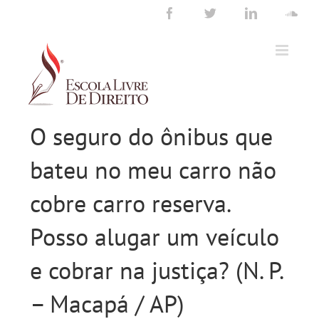
Ir
Facebook
Twitter
LinkedIn
Sou
para
o
conteúdo
O seguro do ônibus que
bateu no meu carro não
cobre carro reserva.
Posso alugar um veículo
e cobrar na justiça? (N. P.
– Macapá / AP)