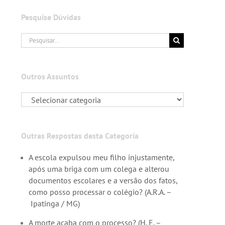
Pesquise Dúvidas
Buscar
resultados
para:
Outros Assuntos
Outras Respostas desta Categoria
A escola expulsou meu filho injustamente,
após uma briga com um colega e alterou
documentos escolares e a versão dos fatos,
como posso processar o colégio? (A.R.A. –
Ipatinga / MG)
A morte acaba com o processo? (H. E. –