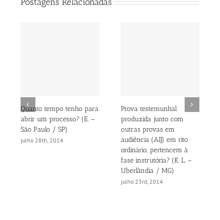
Postagens Relacionadas
Quanto tempo tenho para
Prova testemunhal
abrir um processo? (E. –
produzida junto com
São Paulo / SP)
outras provas em
audiência (AIJ) em rito
julho 28th, 2014
ordinário, pertencem à
fase instrutória? (K. L. –
Uberlândia / MG)
julho 23rd, 2014