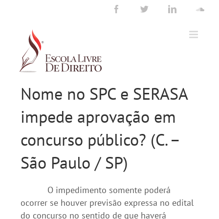
Ir
Facebook
Twitter
LinkedIn
Sou
para
o
conteúdo
Nome no SPC e SERASA
impede aprovação em
concurso público? (C. –
São Paulo / SP)
O impedimento somente poderá
ocorrer se houver previsão expressa no edital
do concurso no sentido de que haverá