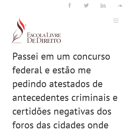
Ir
Facebook
Twitter
LinkedIn
Sou
para
o
conteúdo
Passei em um concurso
federal e estão me
pedindo atestados de
antecedentes criminais e
certidões negativas dos
foros das cidades onde