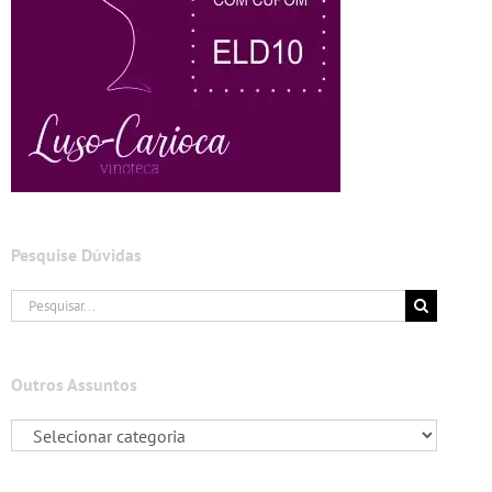
Pesquise Dúvidas
Buscar
resultados
para:
Outros Assuntos