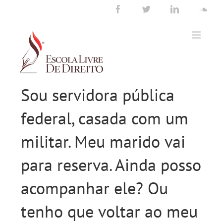
Ir
Facebook
Twitter
LinkedIn
Sou
para
o
conteúdo
Sou servidora pública
federal, casada com um
militar. Meu marido vai
para reserva. Ainda posso
acompanhar ele? Ou
tenho que voltar ao meu