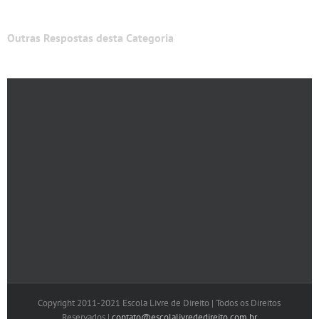
Outras Respostas desta Categoria
Copyright 2011-2021 Escola Livre de Direito | Todos os Direitos
Reservados |
contato@escolalivrededireito.com.br