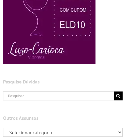
Pesquise Dúvidas
Buscar
resultados
para:
Outros Assuntos