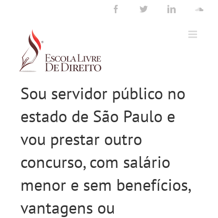
Ir
Facebook
Twitter
LinkedIn
Sou
para
o
conteúdo
Sou servidor público no
estado de São Paulo e
vou prestar outro
concurso, com salário
menor e sem benefícios,
vantagens ou