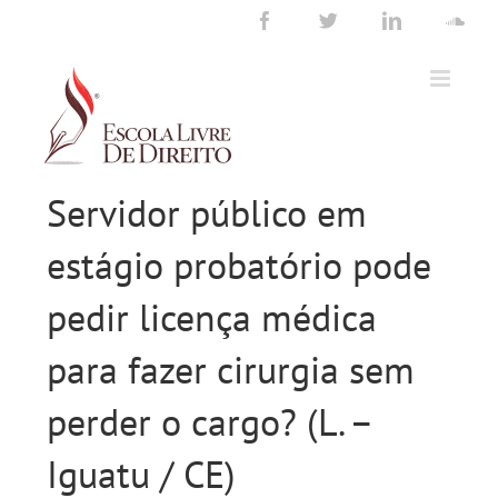
Ir
Facebook
Twitter
LinkedIn
Sou
para
o
conteúdo
Servidor público em
estágio probatório pode
pedir licença médica
para fazer cirurgia sem
perder o cargo? (L. –
Iguatu / CE)