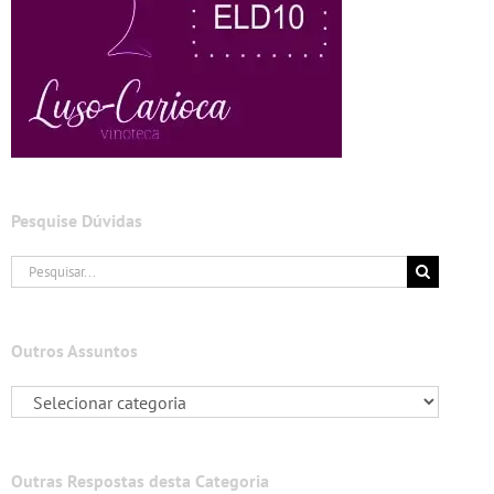
Pesquise Dúvidas
Buscar
resultados
para:
Outros Assuntos
Outras Respostas desta Categoria