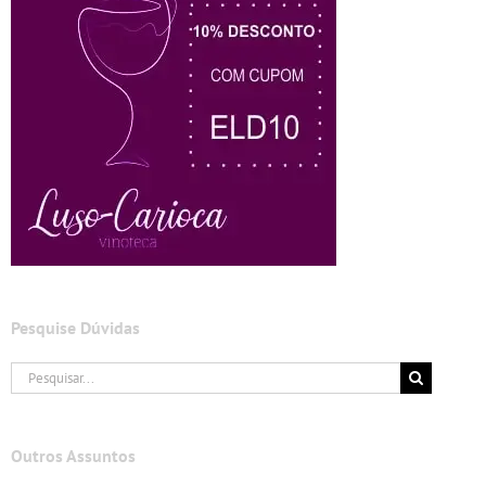
Pesquise Dúvidas
Buscar
resultados
para:
Outros Assuntos