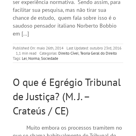
ser experiência normativa. Sendo assim, para
facilitar sua pesquisa, mas não tirar sua
chance de estudo, quem fala sobre isso é o
saudoso pensador italiano Norberto Bobbio
em […]
Published On: maio 26th, 2014
Last Updated: outubro 23rd, 2016
1,1 min read
Categorias:
Direito Cível
,
Teoria Geral do Direito
Tags:
Lei
,
Norma
,
Sociedade
O que é Egrégio Tribunal
de Justiça? (M. J. –
Crateús / CE)
Muito embora os processos tramitem no
que se chama habitualmente de Tribunal de