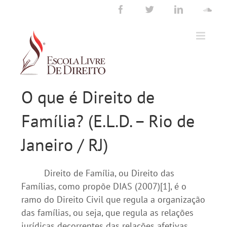
Ir
Facebook
Twitter
LinkedIn
Sou
para
o
conteúdo
O que é Direito de
Família? (E.L.D. – Rio de
Janeiro / RJ)
Direito de Família, ou Direito das
Famílias, como propõe DIAS (2007)[1], é o
ramo do Direito Civil que regula a organização
das famílias, ou seja, que regula as relações
jurídicas decorrentes das relações afetivas