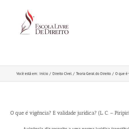
Ir
para
o
conteúdo
Você está em
:
Início
/
Direito Cível
/
Teoria Geral do Direito
/
O que é v
O que é vigência? E validade jurídica? (L. C. – Piripir
A vigência diz respeito a uma norma jurídica (constitui