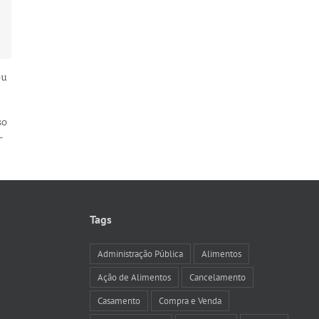
ou
so
–
Tags
Administração Pública
Alimentos
Ação de Alimentos
Cancelamento
Casamento
Compra e Venda