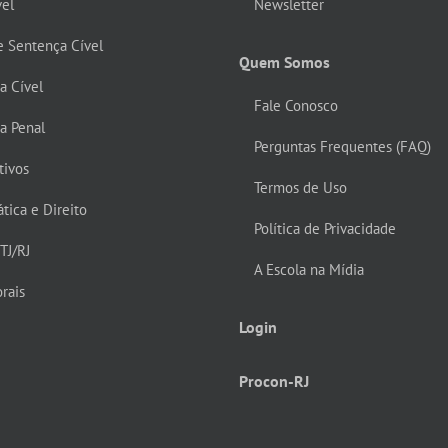
vel
Newsletter
e Sentença Cível
Quem Somos
ca Cível
Fale Conosco
ca Penal
Perguntas Frequentes (FAQ)
tivos
Termos de Uso
tica e Direito
Política de Privacidade
TJ/RJ
A Escola na Mídia
rais
Login
Procon-RJ