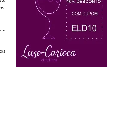
os,
u a
tos