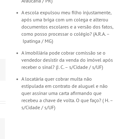
Araucária / PR)
A escola expulsou meu filho injustamente,
após uma briga com um colega e alterou
documentos escolares e a versão dos fatos,
como posso processar o colégio? (A.R.A. –
Ipatinga / MG)
A imobiliária pode cobrar comissão se o
vendedor desistir da venda do imóvel após
receber o sinal? (J. C. – s/Cidade / s/UF)
n
-
ail
A locatária quer cobrar multa não
estipulada em contrato de aluguel e não
quer assinar uma carta afirmando que
recebeu a chave de volta. O que faço? ( H. –
s/Cidade / s/UF)