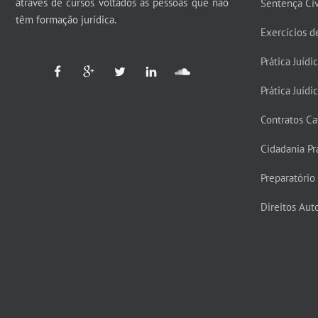
através de cursos voltados às pessoas que não
Sentença Cí
têm formação jurídica.
Exercícios d
Prática Juídi
Prática Juídi
Contratos Ca
Cidadania Prá
Preparatório 
Direitos Auto