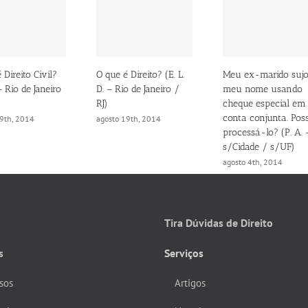
 Direito Civil?
O que é Direito? (E. L.
Meu ex-marido suj
 – Rio de Janeiro
D. – Rio de Janeiro /
meu nome usando
RJ)
cheque especial em
conta conjunta. Pos
19th, 2014
agosto 19th, 2014
processá-lo? (P. A. 
s/Cidade / s/UF)
agosto 4th, 2014
Tira Dúvidas de Direito
s
Serviços
sos
Artigos