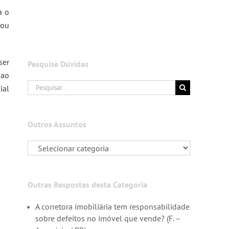
a o
 ou
ser
Pesquise Dúvidas
 ao
Buscar
ial
resultados
para:
Outros Assuntos
Outras Respostas desta Categoria
A corretora imobiliária tem responsabilidade
sobre defeitos no imóvel que vende? (F. –