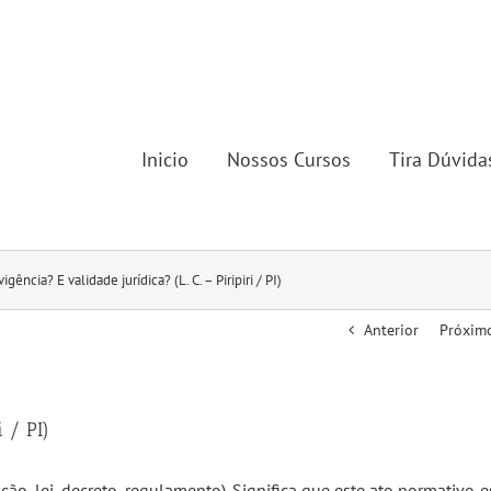
Inicio
Nossos Cursos
Tira Dúvida
igência? E validade jurídica? (L. C. – Piripiri / PI)
Anterior
Próxim
i / PI)
ção, lei, decreto, regulamento). Significa que este ato normativo e