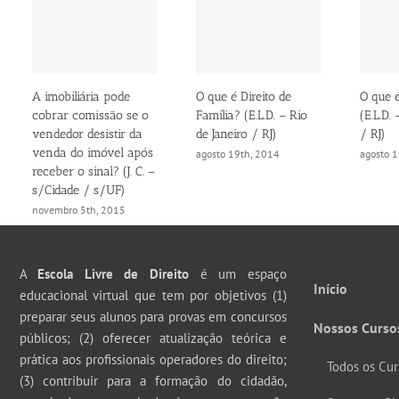
A imobiliária pode
O que é Direito de
O que é
cobrar comissão se o
Família? (E.L.D. – Rio
(E.L.D.
vendedor desistir da
de Janeiro / RJ)
/ RJ)
venda do imóvel após
agosto 19th, 2014
agosto 
receber o sinal? (J. C. –
s/Cidade / s/UF)
novembro 5th, 2015
A
Escola Livre de Direito
é um espaço
Início
educacional virtual que tem por objetivos (1)
preparar seus alunos para provas em concursos
Nossos Curso
públicos; (2) oferecer atualização teórica e
prática aos profissionais operadores do direito;
Todos os Cur
(3) contribuir para a formação do cidadão,