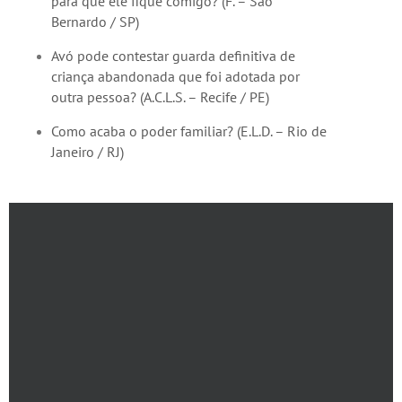
para que ele fique comigo? (F. – São
Bernardo / SP)
Avó pode contestar guarda definitiva de
criança abandonada que foi adotada por
outra pessoa? (A.C.L.S. – Recife / PE)
Como acaba o poder familiar? (E.L.D. – Rio de
Janeiro / RJ)