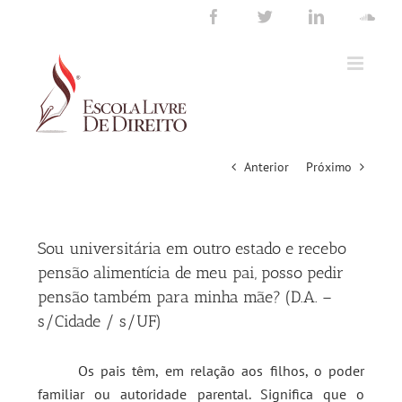
Ir
Facebook
Twitter
LinkedIn
Sou
para
o
conteúdo
Anterior
Próximo
Sou universitária em outro estado e recebo
pensão alimentícia de meu pai, posso pedir
pensão também para minha mãe? (D.A. –
s/Cidade / s/UF)
Os pais têm, em relação aos filhos, o poder
familiar ou autoridade parental. Significa que o