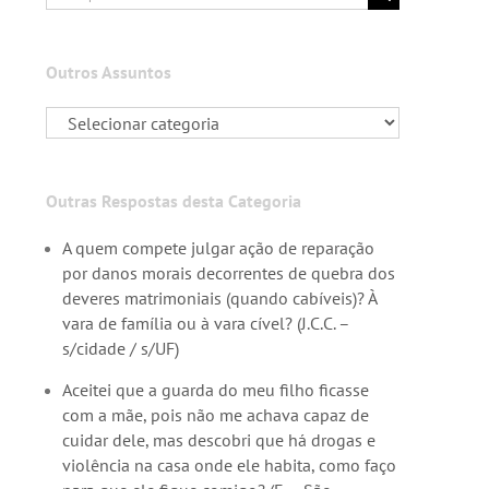
resultados
para:
Outros Assuntos
Outras Respostas desta Categoria
A quem compete julgar ação de reparação
por danos morais decorrentes de quebra dos
deveres matrimoniais (quando cabíveis)? À
vara de família ou à vara cível? (J.C.C. –
s/cidade / s/UF)
Aceitei que a guarda do meu filho ficasse
com a mãe, pois não me achava capaz de
cuidar dele, mas descobri que há drogas e
violência na casa onde ele habita, como faço