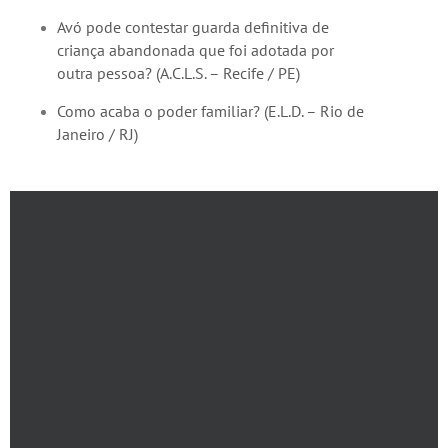
Avó pode contestar guarda definitiva de
criança abandonada que foi adotada por
outra pessoa? (A.C.L.S. – Recife / PE)
Como acaba o poder familiar? (E.L.D. – Rio de
Janeiro / RJ)