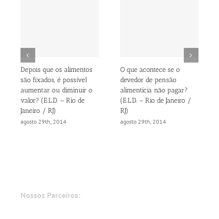
Depois que os alimentos
O que acontece se o
são fixados, é possível
devedor de pensão
aumentar ou diminuir o
alimentícia não pagar?
valor? (E.L.D. – Rio de
(E.L.D. – Rio de Janeiro /
Janeiro / RJ)
RJ)
agosto 29th, 2014
agosto 29th, 2014
Nossos Parceiros: