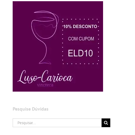
Pesquise Dúvidas
Buscar
resultados
para: