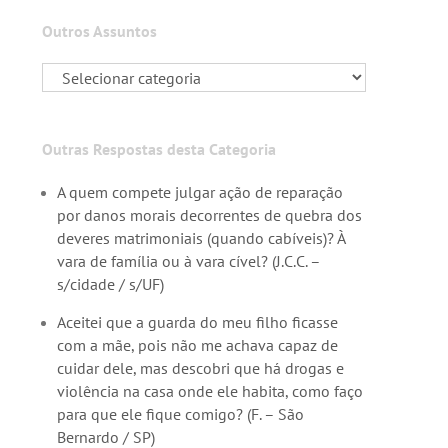
Outros Assuntos
Outras Respostas desta Categoria
A quem compete julgar ação de reparação
por danos morais decorrentes de quebra dos
deveres matrimoniais (quando cabíveis)? À
vara de família ou à vara cível? (J.C.C. –
s/cidade / s/UF)
Aceitei que a guarda do meu filho ficasse
com a mãe, pois não me achava capaz de
cuidar dele, mas descobri que há drogas e
violência na casa onde ele habita, como faço
para que ele fique comigo? (F. – São
Bernardo / SP)