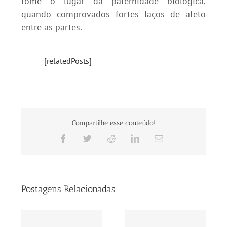
tome o lugar da paternidade biológica,
quando comprovados fortes laços de afeto
entre as partes.
[relatedPosts]
Compartilhe esse conteúdo!
Facebook
Twitter
Reddit
LinkedIn
E-
mail
Postagens Relacionadas