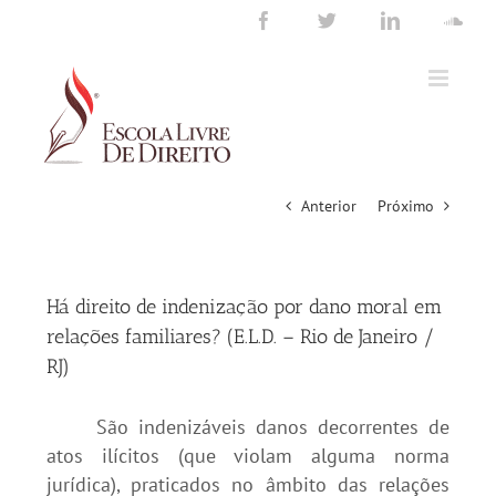
Ir
Facebook
Twitter
LinkedIn
Sou
para
o
conteúdo
Anterior
Próximo
Há direito de indenização por dano moral em
relações familiares? (E.L.D. – Rio de Janeiro /
RJ)
São indenizáveis danos decorrentes de
atos ilícitos (que violam alguma norma
jurídica), praticados no âmbito das relações