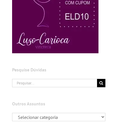
Pesquise Dúvidas
Buscar
resultados
para:
Outros Assuntos