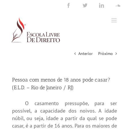
Ir
Facebook
Twitter
LinkedIn
Sou
para
o
conteúdo
Anterior
Próximo
Pessoa com menos de 18 anos pode casar?
(E.L.D. – Rio de Janeiro / RJ)
O casamento pressupõe, para ser
possível, a capacidade dos noivos. A idade
núbil, ou seja, idade a partir da qual se pode
casar, é a partir de 16 anos. Para os maiores de