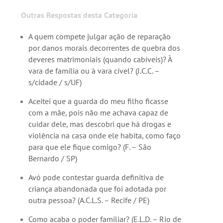
Outras Respostas desta Categoria
A quem compete julgar ação de reparação
por danos morais decorrentes de quebra dos
deveres matrimoniais (quando cabíveis)? À
vara de família ou à vara cível? (J.C.C. –
s/cidade / s/UF)
Aceitei que a guarda do meu filho ficasse
com a mãe, pois não me achava capaz de
cuidar dele, mas descobri que há drogas e
violência na casa onde ele habita, como faço
para que ele fique comigo? (F. – São
Bernardo / SP)
Avó pode contestar guarda definitiva de
criança abandonada que foi adotada por
outra pessoa? (A.C.L.S. – Recife / PE)
Como acaba o poder familiar? (E.L.D. – Rio de