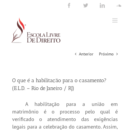
Ir
Facebook
Twitter
LinkedIn
Sou
para
o
conteúdo
Anterior
Próximo
O que é a habilitação para o casamento?
(E.L.D. – Rio de Janeiro / RJ)
A habilitação para a união em
matrimônio é o processo pelo qual é
verificado o atendimento das exigências
legais para a celebração do casamento. Assim,