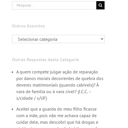
Buscar
resultados
para:
Outros Assuntos
Outras Respostas desta Categoria
A quem compete julgar ação de reparação
por danos morais decorrentes de quebra dos
deveres matrimoniais (quando cabíveis)? À
vara de família ou à vara cível? (J.C.C. –
s/cidade / s/UF)
Aceitei que a guarda do meu filho ficasse
com a mãe, pois não me achava capaz de
cuidar dele, mas descobri que há drogas e