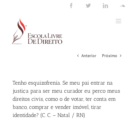
Ir
Facebook
Twitter
LinkedIn
Sou
para
o
conteúdo
Anterior
Próximo
Tenho esquizofrenia. Se meu pai entrar na
justiça para ser meu curador eu perco meus
direitos civis, como o de votar, ter conta em
banco, comprar e vender imóvel, tirar
identidade? (C. C. – Natal / RN)