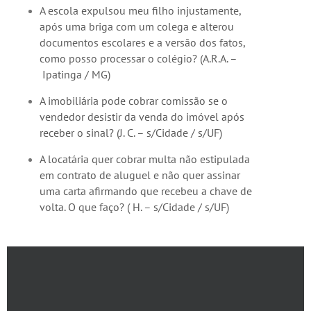
A escola expulsou meu filho injustamente,
após uma briga com um colega e alterou
documentos escolares e a versão dos fatos,
como posso processar o colégio? (A.R.A. –
Ipatinga / MG)
A imobiliária pode cobrar comissão se o
vendedor desistir da venda do imóvel após
receber o sinal? (J. C. – s/Cidade / s/UF)
A locatária quer cobrar multa não estipulada
em contrato de aluguel e não quer assinar
uma carta afirmando que recebeu a chave de
volta. O que faço? ( H. – s/Cidade / s/UF)