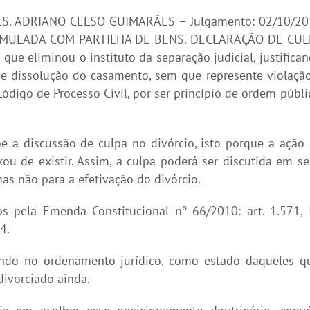
S. ADRIANO CELSO GUIMARÃES – Julgamento: 02/10/20
CUMULADA COM PARTILHA DE BENS. DECLARAÇÃO DE CUL
e eliminou o instituto da separação judicial, justifica
de dissolução do casamento, sem que represente violaçã
digo de Processo Civil, por ser princípio de ordem públi
 a discussão de culpa no divórcio, isto porque a ação
xou de existir. Assim, a culpa poderá ser discutida em s
mas não para a efetivação do divórcio.
os pela Emenda Constitucional nº 66/2010: art. 1.571, I
4.
tindo no ordenamento jurídico, como estado daqueles q
divorciado ainda.