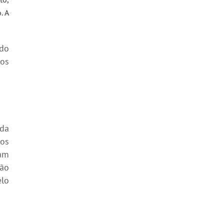
. A
ndo
dos
da
 os
iam
ção
elo