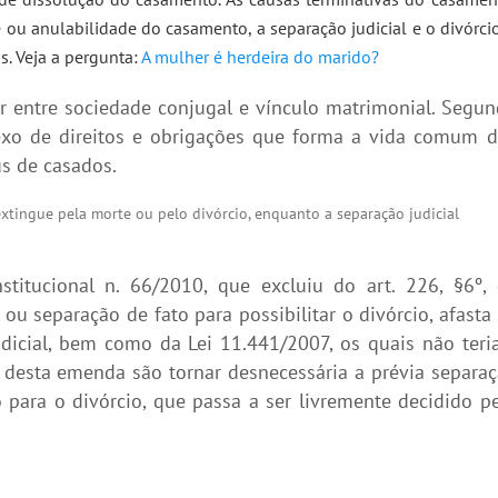
e ou anulabilidade do casamento, a separação judicial e o divórcio
s. Veja a pergunta:
A mulher é herdeira do marido?
uir entre sociedade conjugal e vínculo matrimonial. Segu
exo de direitos e obrigações que forma a vida comum 
us de casados.
extingue pela morte ou pelo divórcio, enquanto a separação judicial
tucional n. 66/2010, que excluiu do art. 226, §6º, 
l ou separação de fato para possibilitar o divórcio, afasta
udicial, bem como da Lei 11.441/2007, os quais não ter
s desta emenda são tornar desnecessária a prévia separa
o para o divórcio, que passa a ser livremente decidido p