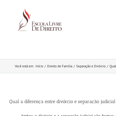
Ir
para
o
conteúdo
Você está em
:
Início
/
Direito de Família
/
Separação e Divórcio
/
Qual
Qual a diferença entre divórcio e separação judicial? 
Ambos o divórcio e a separação judicial são formas