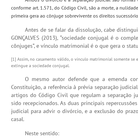
conforme art. 1.571, do Código Civil, são a morte, a nulidad
primeira gera ao cônjuge sobrevivente os direitos sucessório
Antes de se falar da dissolução, cabe disting
GONÇALVES (2013), “sociedade conjugal é o compl
cônjuges”, e vínculo matrimonial é o que gera o stat
[1] Assim, no casamento válido, o vínculo matrimonial somente se 
extingue a sociedade conjugal.
O mesmo autor defende que a emenda consti
Constituição, a referência à prévia separação judicia
artigos do Código Civil que regulam a separação j
sido recepcionados. As duas principais repercussõe
judicial para advir o divórcio, e a exclusão do praz
casal.
Neste sentido: