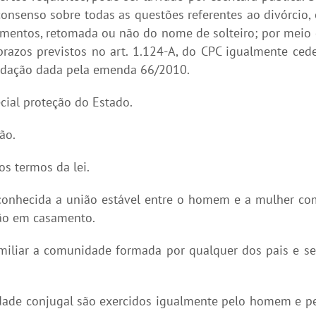
 consenso sobre todas as questões referentes ao divórcio,
limentos, retomada ou não do nome de solteiro; por meio
 prazos previstos no art. 1.124-A, do CPC igualmente ce
a redação dada pela emenda 66/2010.
ecial proteção do Estado.
ão.
os termos da lei.
reconhecida a união estável entre o homem e a mulher c
rsão em casamento.
miliar a comunidade formada por qualquer dos pais e s
iedade conjugal são exercidos igualmente pelo homem e p