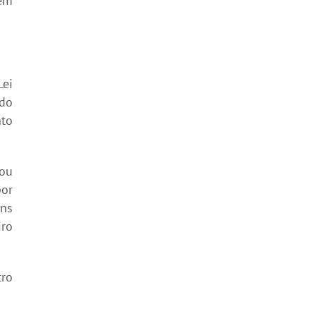
ém
ei
ndo
nto
 ou
por
uns
iro
tro