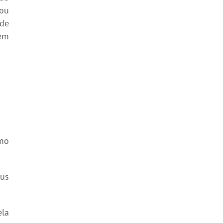
 ou
 de
dem
omo
eus
ela