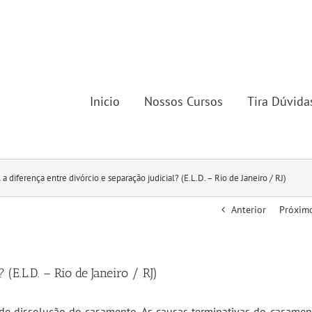
Inicio
Nossos Cursos
Tira Dúvida
 a diferença entre divórcio e separação judicial? (E.L.D. – Rio de Janeiro / RJ)
Anterior
Próxim
(E.L.D. – Rio de Janeiro / RJ)
 de dissolução do casamento. As causas terminativas do casamen