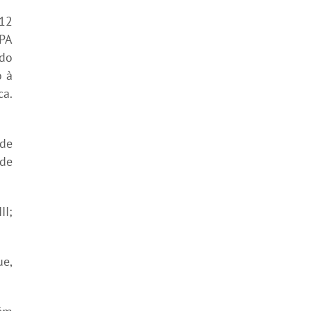
12
PA
ndo
o à
ca.
 de
ede
II;
ue,