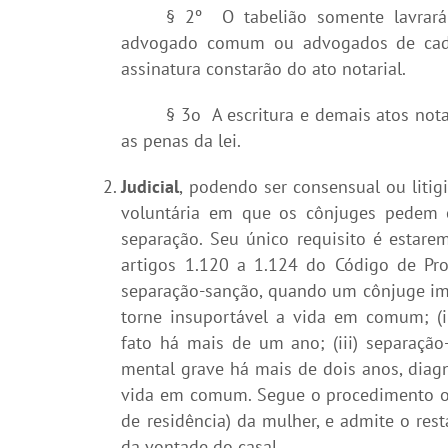
§ 2º O tabelião somente lavrará 
advogado comum ou advogados de cada 
assinatura constarão do ato notarial.
§ 3o A escritura e demais atos nota
as penas da lei.
Judicial
, podendo ser consensual ou litig
voluntária em que os cônjuges pedem 
separação. Seu único requisito é esta
artigos 1.120 a 1.124 do Código de Proce
separação-sanção, quando um cônjuge im
torne insuportável a vida em comum; (i
fato há mais de um ano; (iii) separaç
mental grave há mais de dois anos, diag
vida em comum. Segue o procedimento ord
de residência) da mulher, e admite o res
da vontade do casal.