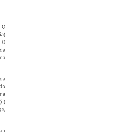
. O
ia)
. O
da
na
da
 do
 na
ii)
ge,
São