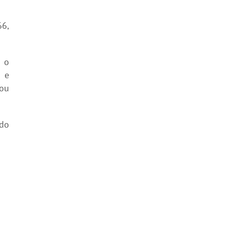
66,
 o
s e
 ou
ndo