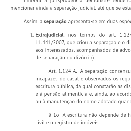
Embora a jurisprudência demonstre tendênc
mencionar ainda a separação judicial, até que se es
Assim, a
separação
apresenta-se em duas espéc
Extrajudicial
, nos termos do art. 1.124
11.441/2007, que criou a separação e o di
aos interessados, acompanhados de advog
de separação ou divórcio):
Art. 1.124-A. A separação consensu
incapazes do casal e observados os requi
escritura pública, da qual constarão as di
e à pensão alimentícia e, ainda, ao aco
ou à manutenção do nome adotado quand
§ 1o A escritura não depende de hom
civil e o registro de imóveis.