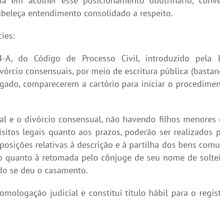
ia em acolher esse posicionamento doutrinário, conv
tabeleça entendimento consolidado a respeito.
ies:
-A, do Código de Processo Civil, introduzido pela L
vórcio consensuais, por meio de escritura pública (basta
ado, comparecerem a cartório para iniciar o procedime
al e o divórcio consensual, não havendo filhos menores
sitos legais quanto aos prazos, poderão ser realizados 
sposições relativas à descrição e à partilha dos bens com
rdo quanto à retomada pelo cônjuge de seu nome de solte
o se deu o casamento.
ologação judicial e constitui título hábil para o regis