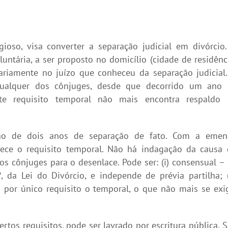
ioso, visa converter a separação judicial em divórcio
untária, a ser proposto no domicílio (cidade de residênc
ariamente no juízo que conheceu da separação judicial
ualquer dos cônjuges, desde que decorrido um ano 
este requisito temporal não mais encontra respaldo 
o de dois anos de separação de fato. Com a emen
lece o requisito temporal. Não há indagação da causa
os cônjuges para o desenlace. Pode ser: (i) consensual –
, da Lei do Divórcio, e independe de prévia partilha; (
ha por único requisito o temporal, o que não mais se exi
rtos requisitos, pode ser lavrado por escritura pública. 