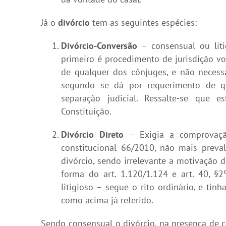
Já o
divórcio
tem as seguintes espécies:
Divórcio-Conversão
– consensual ou litig
primeiro é procedimento de jurisdição vol
de qualquer dos cônjuges, e não necess
segundo se dá por requerimento de q
separação judicial. Ressalte-se que 
Constituição.
Divórcio Direto
– Exigia a comprovaçã
constitucional 66/2010, não mais preva
divórcio, sendo irrelevante a motivação d
forma do art. 1.120/1.124 e art. 40, §2º
litigioso – segue o rito ordinário, e tin
como acima já referido.
Sendo consensual o divórcio, na presença de ce