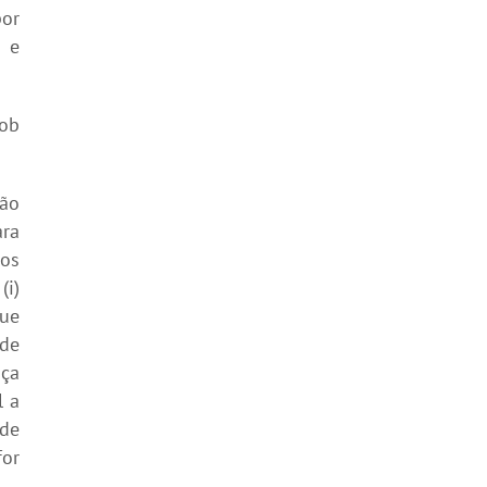
por
 e
sob
ção
ra
dos
(i)
que
 de
nça
l a
ade
for