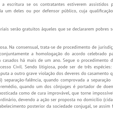
a escritura se os contratantes estiverem assistidos 
um deles ou por defensor público, cuja qualificação
riais serão gratuitos àqueles que se declararem pobres 
iosa. Na consensual, trata-se de procedimento de jurisdi
conjuntamente a homologação do acordo celebrado pa
rem casados há mais de um ano. Segue o procedimento 
sso Civil. Sendo litigiosa, pode ser de três espécies: 
puta a outro grave violação dos deveres do casamento 
i) separação-falência, quando comprovada a separação
ão-remédio, quando um dos cônjuges é portador de doe
nosticada como de cura improvável, que torne impossíve
inário, devendo a ação ser proposta no domicílio (cid
tabelecimento posterior da sociedade conjugal, se assim 