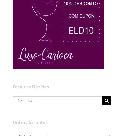
Pesquise Dúvidas
Buscar
resultados
para:
Outros Assuntos