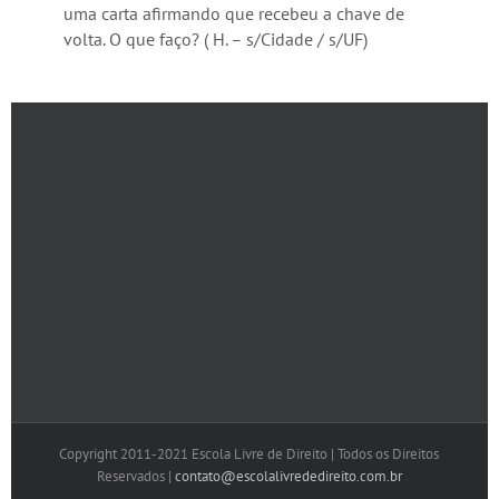
uma carta afirmando que recebeu a chave de
volta. O que faço? ( H. – s/Cidade / s/UF)
Copyright 2011-2021 Escola Livre de Direito | Todos os Direitos
Reservados |
contato@escolalivrededireito.com.br