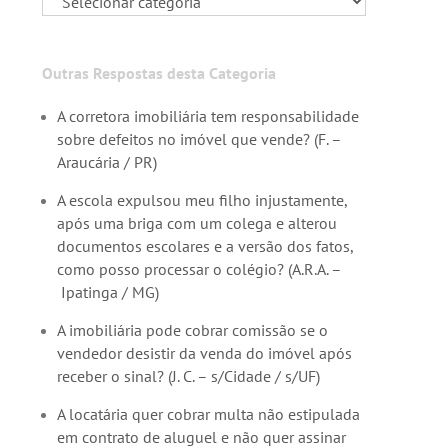
Outras Respostas desta Categoria
A corretora imobiliária tem responsabilidade
sobre defeitos no imóvel que vende? (F. –
Araucária / PR)
A escola expulsou meu filho injustamente,
após uma briga com um colega e alterou
documentos escolares e a versão dos fatos,
como posso processar o colégio? (A.R.A. –
Ipatinga / MG)
A imobiliária pode cobrar comissão se o
vendedor desistir da venda do imóvel após
receber o sinal? (J. C. – s/Cidade / s/UF)
A locatária quer cobrar multa não estipulada
em contrato de aluguel e não quer assinar