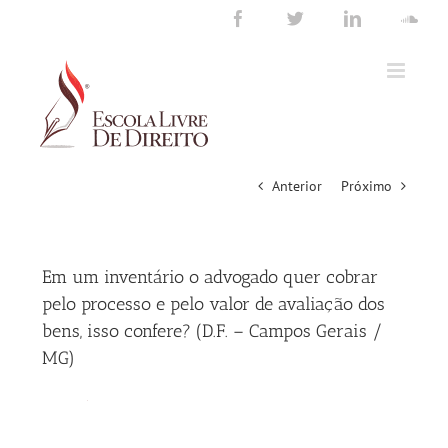
Ir
Facebook
Twitter
LinkedIn
Sou
para
o
conteúdo
Anterior
Próximo
Em um inventário o advogado quer cobrar
pelo processo e pelo valor de avaliação dos
bens, isso confere? (D.F. – Campos Gerais /
MG)