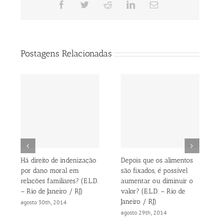
Facebook
Twitter
Reddit
LinkedIn
E-
mail
Postagens Relacionadas
Há direito de indenização
Depois que os alimentos
por dano moral em
são fixados, é possível
relações familiares? (E.L.D.
aumentar ou diminuir o
– Rio de Janeiro / RJ)
valor? (E.L.D. – Rio de
Janeiro / RJ)
agosto 30th, 2014
agosto 29th, 2014