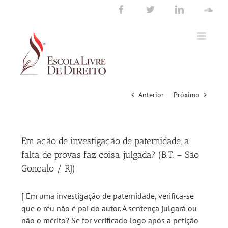
Ir
Facebook
Twitter
LinkedIn
Sou
para
o
conteúdo
Anterior
Próximo
Em ação de investigação de paternidade, a
falta de provas faz coisa julgada? (B.T. – São
Gonçalo / RJ)
[ Em uma investigação de paternidade, verifica-se
que o réu não é pai do autor. A sentença julgará ou
não o mérito? Se for verificado logo após a petição