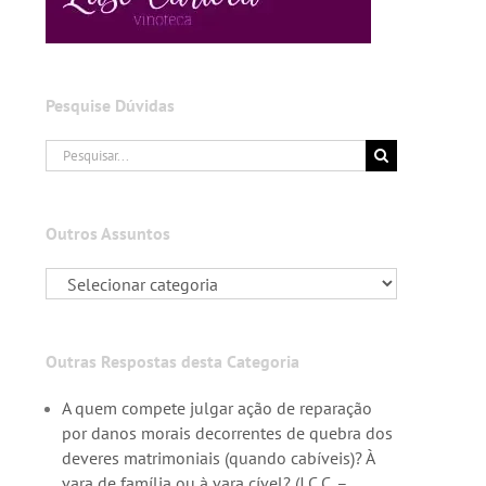
Pesquise Dúvidas
Buscar
resultados
para:
Outros Assuntos
Outras Respostas desta Categoria
A quem compete julgar ação de reparação
por danos morais decorrentes de quebra dos
deveres matrimoniais (quando cabíveis)? À
vara de família ou à vara cível? (J.C.C. –