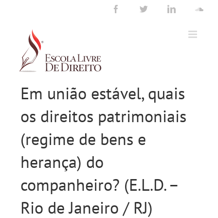
Ir
Facebook
Twitter
LinkedIn
Sou
para
o
conteúdo
Em união estável, quais
os direitos patrimoniais
(regime de bens e
herança) do
companheiro? (E.L.D. –
Rio de Janeiro / RJ)