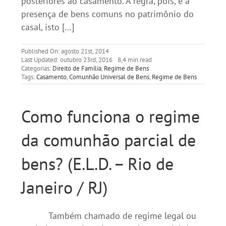
posteriores ao casamento. A regra, pois, é a
presença de bens comuns no patrimônio do
casal, isto […]
Published On: agosto 21st, 2014
Last Updated: outubro 23rd, 2016
8,4 min read
Categorias:
Direito de Família
,
Regime de Bens
Tags:
Casamento
,
Comunhão Universal de Bens
,
Regime de Bens
Como funciona o regime
da comunhão parcial de
bens? (E.L.D. – Rio de
Janeiro / RJ)
Também chamado de regime legal ou