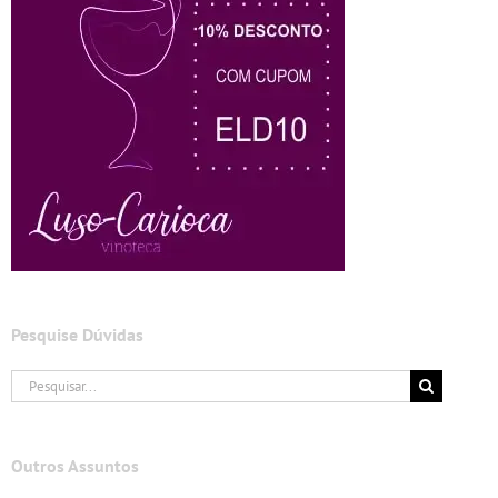
Pesquise Dúvidas
Buscar
resultados
para:
Outros Assuntos