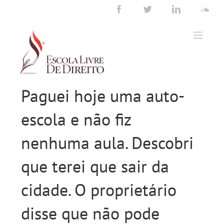
Ir
Facebook
Twitter
LinkedIn
Sou
para
o
conteúdo
Paguei hoje uma auto-
escola e não fiz
nenhuma aula. Descobri
que terei que sair da
cidade. O proprietário
disse que não pode