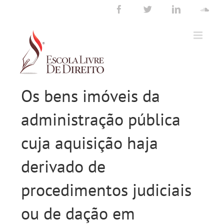
Ir
Facebook
Twitter
LinkedIn
Sou
para
o
conteúdo
Os bens imóveis da
administração pública
cuja aquisição haja
derivado de
procedimentos judiciais
ou de dação em