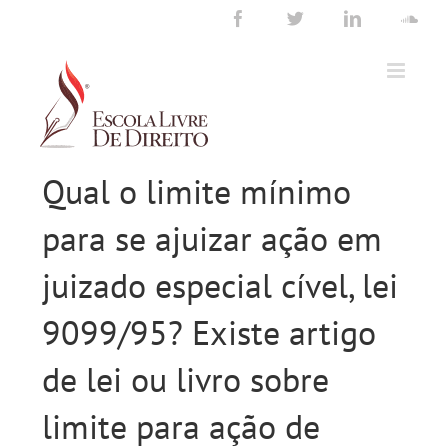
Ir
Facebook
Twitter
LinkedIn
Sou
para
o
conteúdo
Qual o limite mínimo
para se ajuizar ação em
juizado especial cível, lei
9099/95? Existe artigo
de lei ou livro sobre
limite para ação de