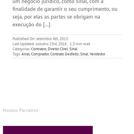
um negócio jurídico, como sinal, com a
finalidade de garantir o seu cumprimento, ou
seja, por elas as partes se obrigam na
execução do […]
Published On: setembro 4th, 2013
Last Updated: outubro 23rd, 2016
1,3 min read
Categorias:
Contratos
,
Direito Cível
,
Sinal
Tags:
Arras
,
Comprador
,
Contrato Desfeito
,
Sinal
,
Vendedor
Nossos Parceiros: