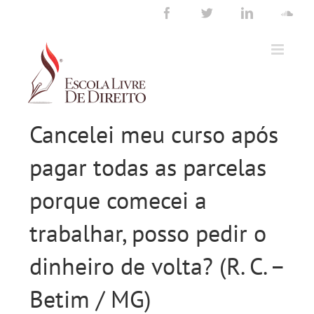
Ir
Facebook
Twitter
LinkedIn
Sou
para
o
conteúdo
Cancelei meu curso após
pagar todas as parcelas
porque comecei a
trabalhar, posso pedir o
dinheiro de volta? (R. C. –
Betim / MG)