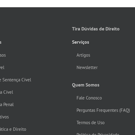
Tira Dúvidas de Direito
s
Serviços
sos
Artigos
vel
Newsletter
e Sentença Cível
Quem Somos
ca Cível
Fale Conosco
ca Penal
Perguntas Frequentes (FAQ)
tivos
Termos de Uso
tica e Direito
Política de Privacidade