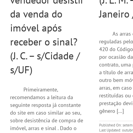
da venda do
Janeiro 
imóvel após
As arras 
receber o sinal?
reguladas pelo
420 do Código C
(J. C. – s/Cidade /
por ocasião d
contrato, uma 
s/UF)
a título de arr
outro bem móv
arras, em caso
Primeiramente,
restituídas o
recomendamos a leitura da
prestação dev
seguinte resposta já constante
gênero […]
do site em caso similar ao seu,
sobre desistência de compra de
Published On: setem
imóvel, arras e sinal . Dado o
Last Updated: outubr