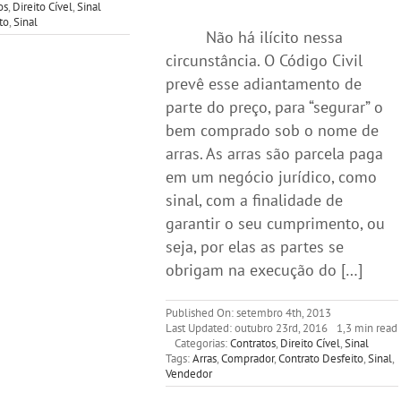
os
,
Direito Cível
,
Sinal
to
,
Sinal
Não há ilícito nessa
circunstância. O Código Civil
prevê esse adiantamento de
parte do preço, para “segurar” o
bem comprado sob o nome de
arras. As arras são parcela paga
em um negócio jurídico, como
sinal, com a finalidade de
garantir o seu cumprimento, ou
seja, por elas as partes se
obrigam na execução do […]
Published On: setembro 4th, 2013
Last Updated: outubro 23rd, 2016
1,3 min read
Categorias:
Contratos
,
Direito Cível
,
Sinal
Tags:
Arras
,
Comprador
,
Contrato Desfeito
,
Sinal
,
Vendedor