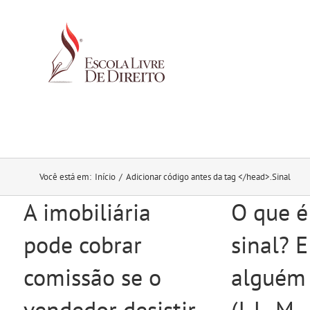
Ir
para
o
conteúdo
Você está em
:
Início
/
Adicionar código antes da tag </head>.
Sinal
A imobiliária
O que é
pode cobrar
sinal? E
comissão se o
alguém 
vendedor desistir
(J. L. M.