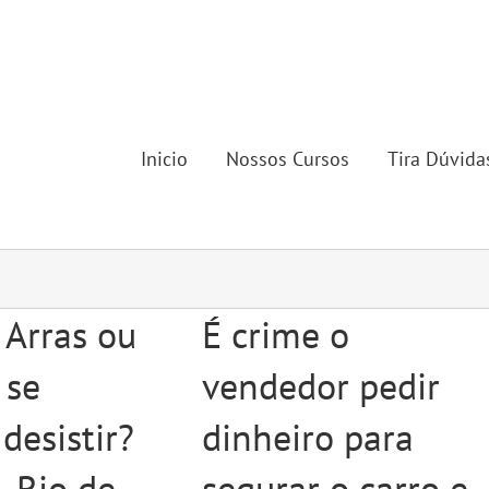
Inicio
Nossos Cursos
Tira Dúvida
 Arras ou
É crime o
 se
vendedor pedir
desistir?
dinheiro para
 – Rio de
segurar o carro e