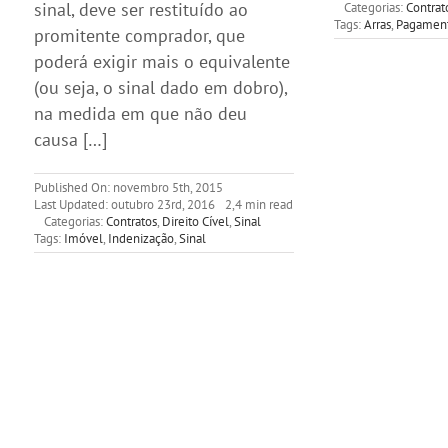
sinal, deve ser restituído ao
Categorias:
Contrat
Tags:
Arras
,
Pagamen
promitente comprador, que
poderá exigir mais o equivalente
(ou seja, o sinal dado em dobro),
na medida em que não deu
causa […]
Published On: novembro 5th, 2015
Last Updated: outubro 23rd, 2016
2,4 min read
Categorias:
Contratos
,
Direito Cível
,
Sinal
Tags:
Imóvel
,
Indenização
,
Sinal