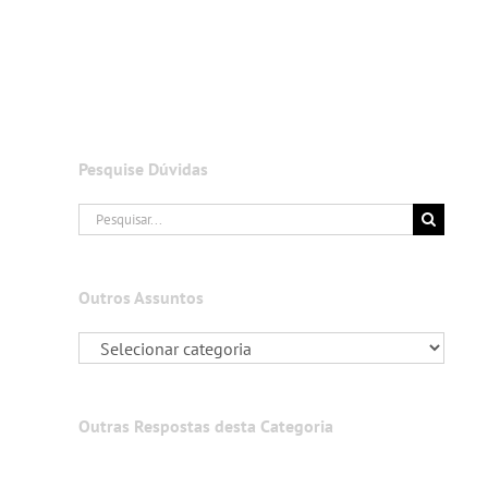
Pesquise Dúvidas
Buscar
resultados
para:
Outros Assuntos
Outras Respostas desta Categoria