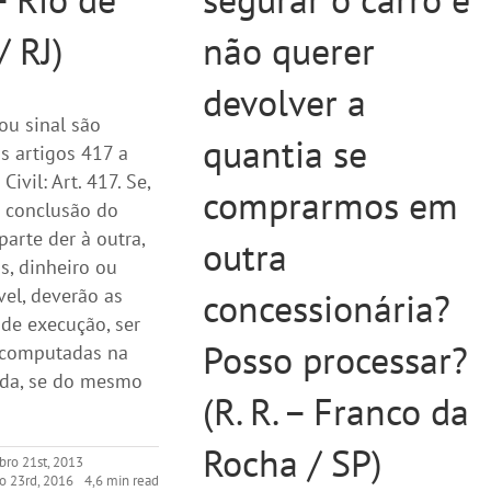
/ RJ)
não querer
devolver a
ou sinal são
quantia se
s artigos 417 a
ivil: Art. 417. Se,
comprarmos em
a conclusão do
parte der à outra,
outra
as, dinheiro ou
el, deverão as
concessionária?
 de execução, ser
Posso processar?
u computadas na
ida, se do mesmo
(R. R. – Franco da
Rocha / SP)
bro 21st, 2013
o 23rd, 2016
4,6 min read