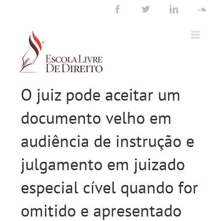
Ir
Facebook
Twitter
LinkedIn
Sou
para
o
conteúdo
O juiz pode aceitar um
documento velho em
audiência de instrução e
julgamento em juizado
especial cível quando for
omitido e apresentado