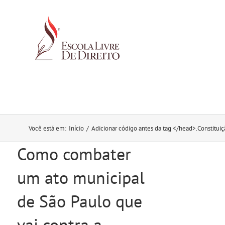
Ir
para
o
conteúdo
Você está em
:
Início
/
Adicionar código antes da tag </head>.
Constituiç
Como combater
um ato municipal
de São Paulo que
vai contra a