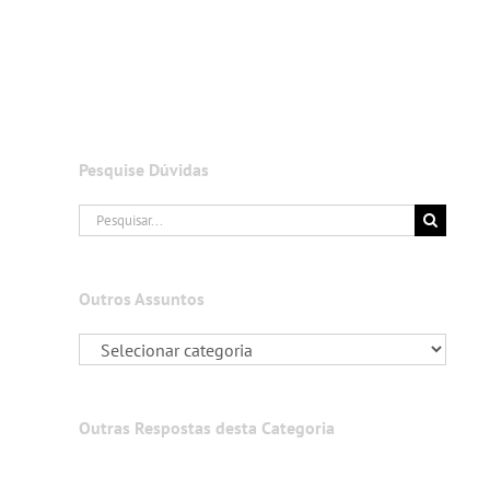
Pesquise Dúvidas
Buscar
resultados
para:
Outros Assuntos
Outras Respostas desta Categoria