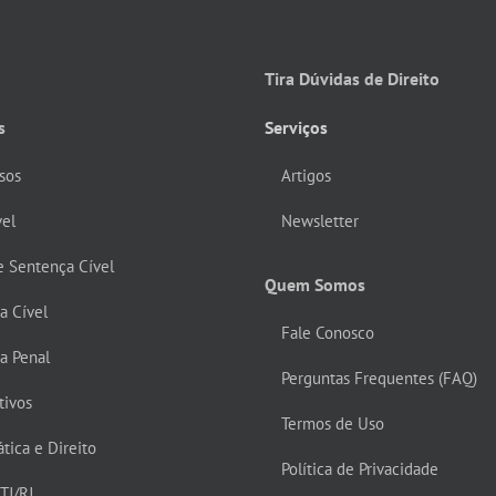
Tira Dúvidas de Direito
s
Serviços
sos
Artigos
vel
Newsletter
e Sentença Cível
Quem Somos
ca Cível
Fale Conosco
ca Penal
Perguntas Frequentes (FAQ)
tivos
Termos de Uso
tica e Direito
Política de Privacidade
TJ/RJ