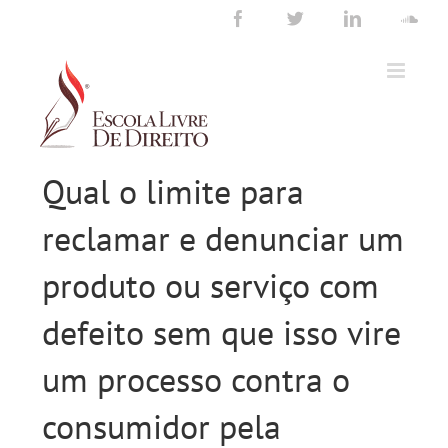
Ir
Facebook
Twitter
LinkedIn
Sou
para
o
conteúdo
Qual o limite para
reclamar e denunciar um
produto ou serviço com
defeito sem que isso vire
um processo contra o
consumidor pela