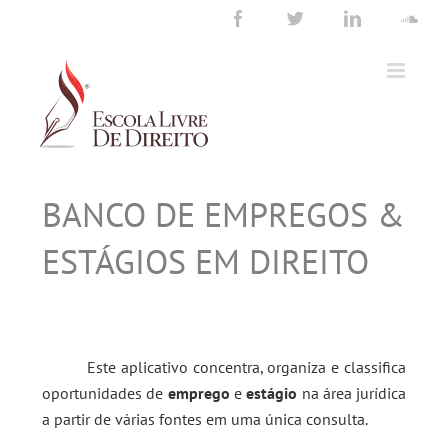
Ir
Facebook
Twitter
LinkedIn
Sou
para
o
conteúdo
BANCO DE EMPREGOS &
ESTÁGIOS EM DIREITO
Este aplicativo concentra, organiza e classifica
oportunidades de
emprego
e
estágio
na área jurídica
a partir de várias fontes em uma única consulta.