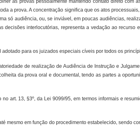
olher as provas pessoalmente mantendo contato direto com as 
 toda a prova. A concentração significa que os atos processuais
 só audiência, ou, se inviável, em poucas audiências, realiza
e das decisões interlocutórias, representa a vedação ao recu
gal adotado para os juizados especiais cíveis por todos os princ
gatoriedade de realização de Audiência de Instrução e Julga
a colheita da prova oral e documental, tendo as partes a oportu
o no art. 13, §3º, da Lei 9099/95, em termos informais e resu
e, até mesmo em função do procedimento estabelecido, sendo co