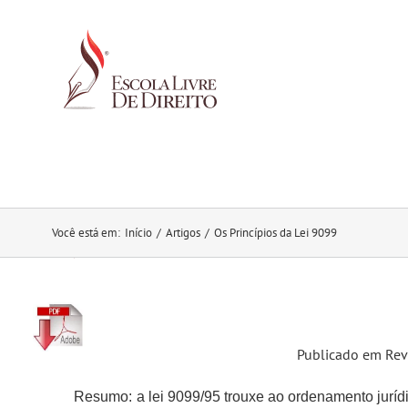
Ir
para
o
conteúdo
Você está em
:
Início
/
Artigos
/
Os Princípios da Lei 9099
Publicado em Rev
Resumo: a lei
9099/95 trouxe ao ordenamento jurídic