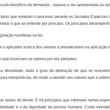
o custo-benefício da demanda – passou a ser apresentada às au
ncípios que norteiam o processo perante os Juizados Especiais C
strar o que se entende por princípio. Os princípios desempenh
egulação manifesta na lei;
tam o aplicador acerca dos valores a prevalecerem na aplicação
m que enunciam os valores por ela adotados.
xa densidade, dado o grau de abstração de que se revestem. 
ara interpretá-las, de modo a atender aos valores que a ordem j
os ramos do direito. E há princípios que informam ramos esp
oabilidade e o da dignidade da pessoa humana. Como exemplos