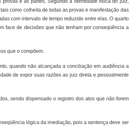
provas e as partes. Segundo a identidade física do juiz,
, tais como colheita de todas as provas e manifestação das
das com intervalo de tempo reduzido entre elas. O quarto
rso em face de decisões que não tenham por conseqüência a
ípios que o compõem.
mento, quando não alcançada a conciliação em audiência a
nidade de expor suas razões ao juiz direta e pessoalmente
midos, sendo dispensado o registro dos atos que não forem
nseqüência lógica da imediação, pois a sentença deve ser