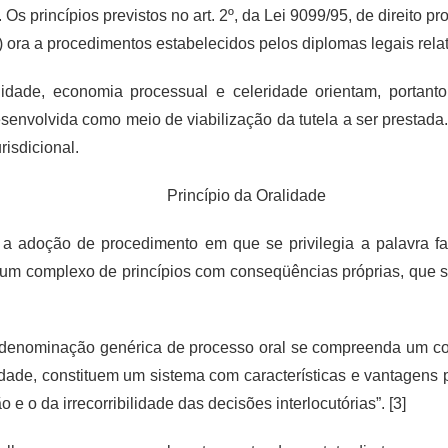
 Os princípios previstos no art. 2º, da Lei 9099/95, de direito 
ta) ora a procedimentos estabelecidos pelos diplomas legais rel
lidade, economia processual e celeridade orientam, portanto,
senvolvida como meio de viabilização da tutela a ser prestada. 
risdicional.
Princípio da Oralidade
 a adoção de procedimento em que se privilegia a palavra fal
si um complexo de princípios com conseqüências próprias, que 
 denominação genérica de processo oral se compreenda um conj
de, constituem um sistema com características e vantagens p
 e o da irrecorribilidade das decisões interlocutórias”. [3]