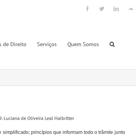
Facebook
Twitter
LinkedI
S
s de Direito
Serviços
Quem Somos
9. Luciana de Oliveira Leal Halbritter
 simplificado; princípios que informam todo o trâmite junto