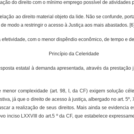
uação do direito com o mínimo emprego possível de atividades p
lação ao direito material objeto da lide. Não se confunde, port
de modo a restringir o acesso à Justiça aos mais abastados. [6
 efetividade, com o menor dispêndio econômico, de tempo e de 
Princípio da Celeridade
esposta estatal à demanda apresentada, através da prestação j
menor complexidade (art. 98, I, da CF) exigem solução célere
va, já que o direito de acesso à justiça, albergado no art. 5º, 
uscar a realização de seus direitos. Mais ainda se evidencia e
vo inciso LXXVIII do art.5 º da CF, que estabelece expressament